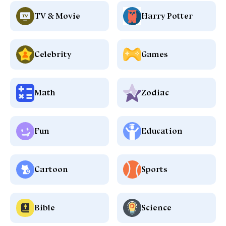
TV & Movie
Harry Potter
Celebrity
Games
Math
Zodiac
Fun
Education
Cartoon
Sports
Bible
Science