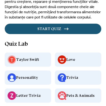
pentru creștere, reparare și menținerea funcțiilor vitale.
Digestia și absorbția sunt două componente cheie ale
funcției de nutriție, permițând transformarea alimentelor
în substanțe care pot fi utilizate de celulele corpului.
START QUIZ
Quiz Lab
Taylor Swift
Love
Personality
Trivia
Letter Trivia
Pets & Animals