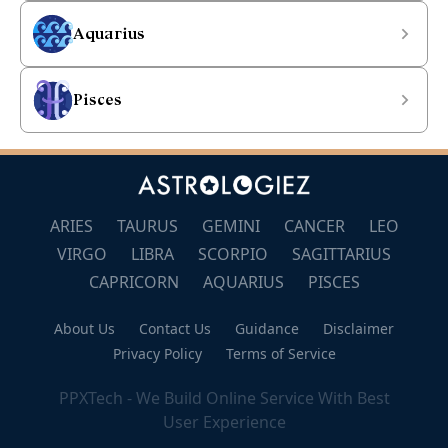
Aquarius
Pisces
ARIES
TAURUS
GEMINI
CANCER
LEO
VIRGO
LIBRA
SCORPIO
SAGITTARIUS
CAPRICORN
AQUARIUS
PISCES
About Us
Contact Us
Guidance
Disclaimer
Privacy Policy
Terms of Service
PPXTech - We Build Online Service With Best
User Experience