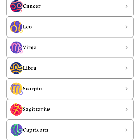
Cancer
Leo
Virgo
Libra
Scorpio
Sagittarius
Capricorn